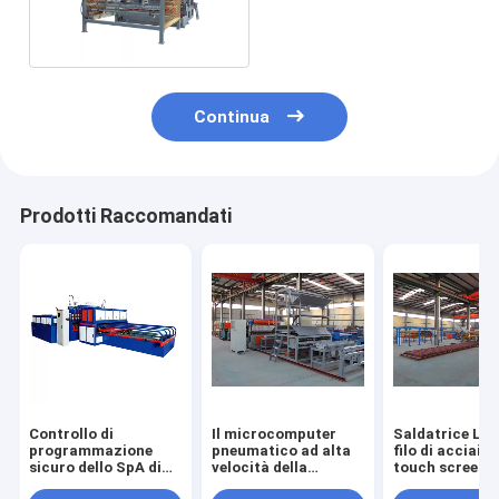
gabbia
Continua
Prodotti Raccomandati
Controllo di
Il microcomputer
Saldatrice LCD
programmazione
pneumatico ad alta
filo di acciaio 
sicuro dello SpA di
velocità della
touch screen
Mesh Welding
saldatrice del filo di
per la maglia d