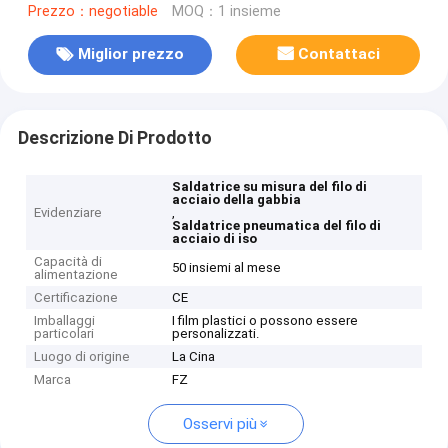
Prezzo：negotiable
MOQ：1 insieme
Miglior prezzo
Contattaci
Descrizione Di Prodotto
Saldatrice su misura del filo di
acciaio della gabbia
Evidenziare
,
Saldatrice pneumatica del filo di
acciaio di iso
Capacità di
50 insiemi al mese
alimentazione
Certificazione
CE
Imballaggi
I film plastici o possono essere
particolari
personalizzati.
Luogo di origine
La Cina
Marca
FZ
Osservi più