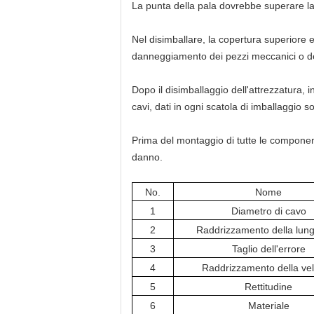
La punta della pala dovrebbe superare la 
Nel disimballare, la copertura superiore e
danneggiamento dei pezzi meccanici o dell
Dopo il disimballaggio dell'attrezzatura, in 
cavi, dati in ogni scatola di imballaggio 
Prima del montaggio di tutte le componenti 
danno.
No.
Nome
1
Diametro di cavo
2
Raddrizzamento della lun
3
Taglio dell'errore
4
Raddrizzamento della vel
5
Rettitudine
6
Materiale