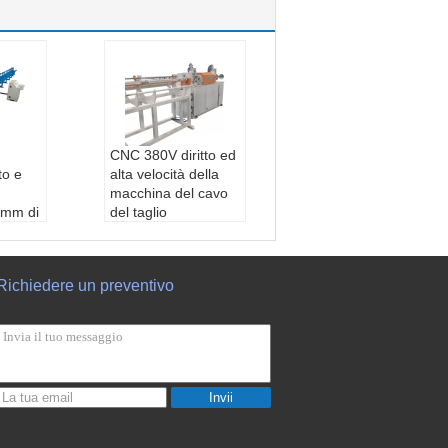
CNC 380V diritto ed
to e
alta velocità della
macchina del cavo
2mm di
del taglio
aio
Luogo d'origine::
ine::
Hebei, Cina
Video::
Fornito
Richiedere un preventivo
to
Tensione::
380V/44
80V/44
0V/415V/220V
Lunghezza di tagli
 tagli
o::
500-3000mm (re
mm (re
golabile)
Invii