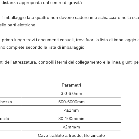
distanza appropriata dal centro di gravità.
 l'imballaggio lato quattro non devono cadere in o schiacciare nella scat
e parti elettriche.
primo luogo trovi i documenti casuali, trovi fuori la lista di imballaggio de
sono complete secondo la lista di imballaggio.
dell'attrezzatura, controlli i fermi del collegamento e la linea giunti pe
Parametri
3.0-6.0mm
ghezza
500-6000mm
<±1mm
ocità
80-100m/min
<
2mm/m
Cavo trafilato a freddo
,
filo zincato