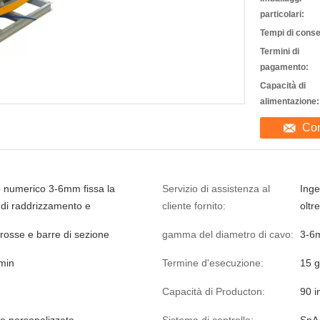
particolari:
Tempi di cons
Termini di
pagamento:
Capacità di
alimentazione:
Con
lo numerico 3-6mm fissa la
Servizio di assistenza al
Inge
e di raddrizzamento e
cliente fornito:
oltr
rosse e barre di sezione
gamma del diametro di cavo:
3-6
min
Termine d'esecuzione:
15 g
Capacità di Producton:
90 i