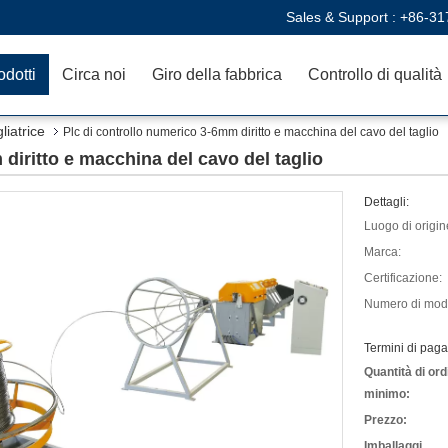
Sales & Support :
+86-31
odotti
Circa noi
Giro della fabbrica
Controllo di qualità
liatrice
Plc di controllo numerico 3-6mm diritto e macchina del cavo del taglio
diritto e macchina del cavo del taglio
Dettagli:
Luogo di origin
Marca:
Certificazione:
Numero di mode
Termini di pag
Quantità di ord
minimo:
Prezzo:
Imballaggi