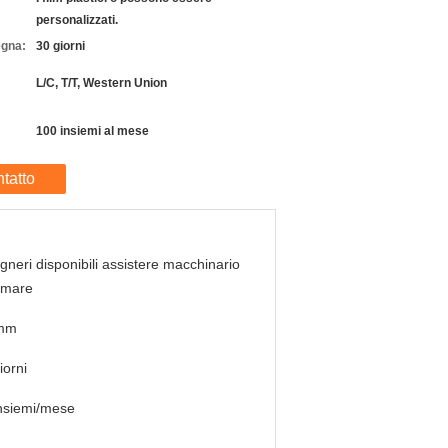
personalizzati.
egna:
30 giorni
L/C, T/T, Western Union
100 insiemi al mese
tatto
gneri disponibili assistere macchinario
emare
mm
iorni
nsiemi/mese