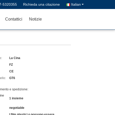
7-5320355
Richieda una citazione
Italian
Contattici
Notizie
e:
La Cina
FZ
CE
llo:
GT6
amento e spedizione:
ine
1 insieme
negotiable
I film plastici o possono essere