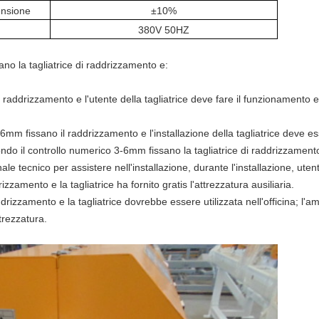
ensione
±10%
380V 50HZ
no la tagliatrice di raddrizzamento e
:
l raddrizzamento e l'
utente
della tagliatrice
deve fare il funzionamento 
6mm fissano il raddrizzamento e l'
installazione
della tagliatrice
deve ess
condo
il controllo numerico 3-6mm fissano la tagliatrice di raddrizzament
nale tecnico per assistere nell'installazione, durante l'installazione, uten
izzamento e la tagliatrice
ha fornito gratis l'attrezzatura ausiliaria.
ddrizzamento e la tagliatrice
dovrebbe essere utilizzata nell'officina; l'a
trezzatura.