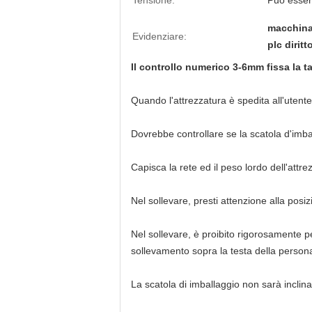
Tensione:
Può esser
macchina 
Evidenziare:
plc dirit
Il controllo numerico 3-6mm fissa la t
Quando l'attrezzatura è spedita all'utente,
Dovrebbe controllare se la scatola d'imba
Capisca la rete ed il peso lordo dell'attre
Nel sollevare, presti attenzione alla posi
Nel sollevare, è proibito rigorosamente pe
sollevamento sopra la testa della person
La scatola di imballaggio non sarà inclin