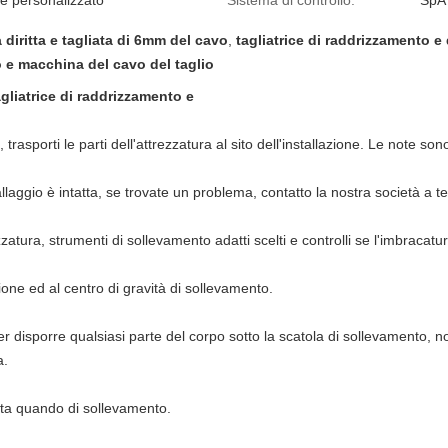
e personalizzato
Sistema di controllo:
SpA
diritta e tagliata di 6mm del cavo
,
tagliatrice di raddrizzamento e
to e macchina del cavo del taglio
agliatrice di raddrizzamento e
 trasporti le parti dell'attrezzatura al sito dell'installazione. Le note s
llaggio è intatta, se trovate un problema, contatto la nostra società a 
zzatura, strumenti di sollevamento adatti scelti e controlli se l'imbracatur
zione ed al centro di gravità di sollevamento.
r disporre qualsiasi parte del corpo sotto la scatola di sollevamento, no
a.
ata quando di sollevamento.