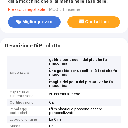
della macchina che si alimenta nella fase della
maglia 3 della divisione della bobina
Prezzo：negotiable
MOQ：1 insieme
Miglior prezzo
Contattaci
Descrizione Di Prodotto
gabbia per uccelli del plc che fa
macchina
,
una gabbia per uccelli di 3 fasi che fa
Evidenziare
macchina
,
maglia del pollo del plc 380v che fa
macchina
Capacità di
50 insiemi al mese
alimentazione
Certificazione
CE
Imballaggi
I film plastici o possono essere
particolari
personalizzati.
Luogo di origine
La Cina
Marca
FZ