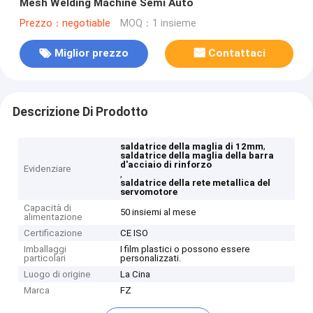
Mesh Welding Machine Semi Auto
Prezzo：negotiable
MOQ：1 insieme
Miglior prezzo
Contattaci
Descrizione Di Prodotto
,
saldatrice della maglia di 12mm
saldatrice della maglia della barra
d'acciaio di rinforzo
Evidenziare
,
saldatrice della rete metallica del
servomotore
Capacità di
50 insiemi al mese
alimentazione
Certificazione
CE ISO
Imballaggi
I film plastici o possono essere
particolari
personalizzati.
Luogo di origine
La Cina
Marca
FZ