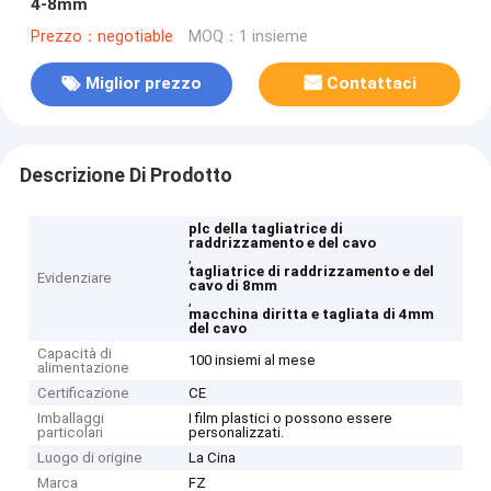
4-8mm
Prezzo：negotiable
MOQ：1 insieme
Miglior prezzo
Contattaci
Descrizione Di Prodotto
plc della tagliatrice di
raddrizzamento e del cavo
,
tagliatrice di raddrizzamento e del
Evidenziare
cavo di 8mm
,
macchina diritta e tagliata di 4mm
del cavo
Capacità di
100 insiemi al mese
alimentazione
Certificazione
CE
Imballaggi
I film plastici o possono essere
particolari
personalizzati.
Luogo di origine
La Cina
Marca
FZ