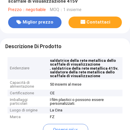
scaffale di visualizzazione 415V
Prezzo：negotiable
MOQ：1 insieme
Miglior prezzo
Contattaci
Descrizione Di Prodotto
saldatrice della rete metallica dello
scaffale di visualizzazione
Evidenziare
,
,
saldatrice della rete metallica 415v
saldatore della rete metallica dello
scaffale di visualizzazione
Capacità di
50 insiemi al mese
alimentazione
Certificazione
CE
Imballaggi
I film plastici o possono essere
particolari
personalizzati.
Luogo di origine
La Cina
Marca
FZ
Osservi più