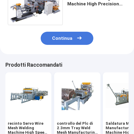
Machine High Precision
dello scaffale di
visualizzazione 415V
Continua
Prodotti Raccomandati
recinto Servo Wire
controllo del Plc di
Saldatura Mes
Mesh Welding
2.3mm Tray Weld
Manufacturin
Machine High Speed
Mesh Manufacturing
Machine High 