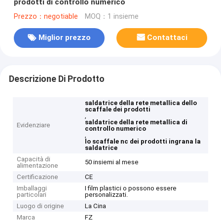
prodotti di controllo numerico
Prezzo：negotiable
MOQ：1 insieme
Miglior prezzo
Contattaci
Descrizione Di Prodotto
saldatrice della rete metallica dello
scaffale dei prodotti
,
saldatrice della rete metallica di
Evidenziare
controllo numerico
,
lo scaffale nc dei prodotti ingrana la
saldatrice
Capacità di
50 insiemi al mese
alimentazione
Certificazione
CE
Imballaggi
I film plastici o possono essere
particolari
personalizzati.
Luogo di origine
La Cina
Marca
FZ