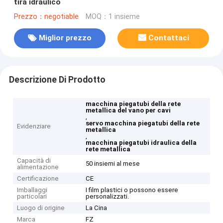
tira idraulico
Prezzo：negotiable
MOQ：1 insieme
Miglior prezzo
Contattaci
Descrizione Di Prodotto
macchina piegatubi della rete
metallica del vano per cavi
,
servo macchina piegatubi della rete
Evidenziare
metallica
,
macchina piegatubi idraulica della
rete metallica
Capacità di
50 insiemi al mese
alimentazione
Certificazione
CE
Imballaggi
I film plastici o possono essere
particolari
personalizzati.
Luogo di origine
La Cina
Marca
FZ