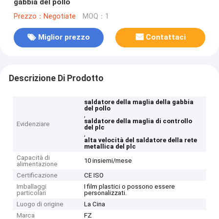
gabbia del pollo
Prezzo：Negotiate
MOQ：1
Miglior prezzo
Contattaci
Descrizione Di Prodotto
saldatore della maglia della gabbia
del pollo
,
saldatore della maglia di controllo
Evidenziare
del plc
,
alta velocità del saldatore della rete
metallica del plc
Capacità di
10 insiemi/mese
alimentazione
Certificazione
CE ISO
Imballaggi
I film plastici o possono essere
particolari
personalizzati.
Luogo di origine
La Cina
Marca
FZ