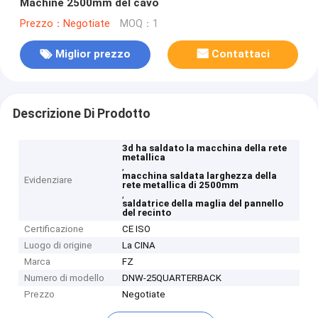
Machine 2500mm del cavo
Prezzo：Negotiate
MOQ：1
Miglior prezzo
Contattaci
Descrizione Di Prodotto
3d ha saldato la macchina della rete
metallica
,
macchina saldata larghezza della
Evidenziare
rete metallica di 2500mm
,
saldatrice della maglia del pannello
del recinto
Certificazione
CE ISO
Luogo di origine
La CINA
Marca
FZ
Numero di modello
DNW-25QUARTERBACK
Prezzo
Negotiate