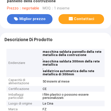
pannello della costruzione
Prezzo：negotiable
MOQ：1 insieme
Miglior prezzo
Contattaci
Descrizione Di Prodotto
macchina saldata pannello della rete
metallica della costruzione
,
macchina saldata 300mm della rete
Evidenziare
metallica
,
saldatrice automatica della rete
metallica di 300mm
Capacità di
50 insiemi al mese
alimentazione
Certificazione
CE
Imballaggi
I film plastici o possono essere
particolari
personalizzati.
Luogo di origine
La Cina
Marca
FZ